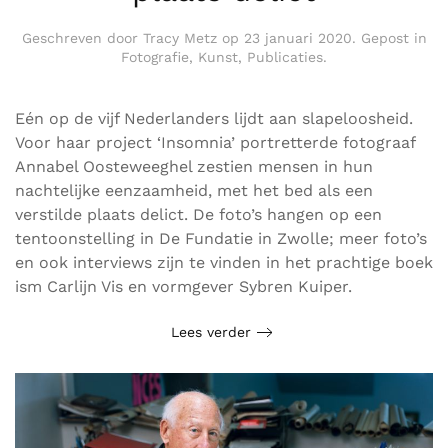
Geschreven door
Tracy Metz
op
23 januari 2020
. Gepost in
Fotografie
,
Kunst
,
Publicaties
.
Eén op de vijf Nederlanders lijdt aan slapeloosheid.
Voor haar project ‘Insomnia’ portretterde fotograaf
Annabel Oosteweeghel zestien mensen in hun
nachtelijke eenzaamheid, met het bed als een
verstilde plaats delict. De foto’s hangen op een
tentoonstelling in De Fundatie in Zwolle; meer foto’s
en ook interviews zijn te vinden in het prachtige boek
ism Carlijn Vis en vormgever Sybren Kuiper.
Lees verder