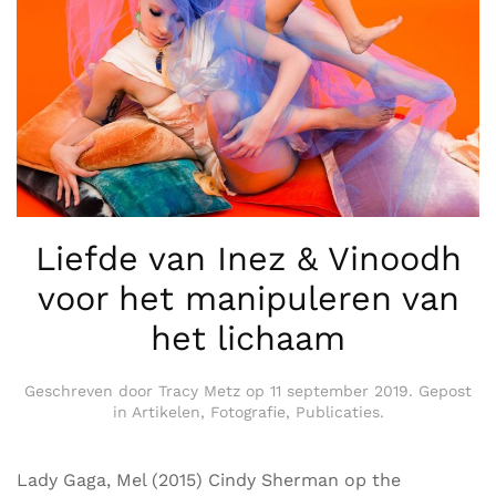
Liefde van Inez & Vinoodh
voor het manipuleren van
het lichaam
Geschreven door
Tracy Metz
op
11 september 2019
. Gepost
in
Artikelen
,
Fotografie
,
Publicaties
.
Lady Gaga, Mel (2015) Cindy Sherman op the