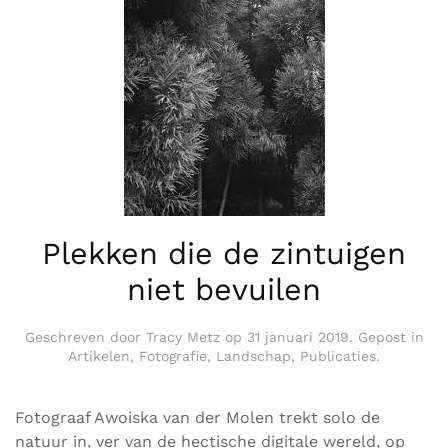
Plekken die de zintuigen
niet bevuilen
Geschreven door
Tracy Metz
op
31 januari 2019
. Gepost in
Artikelen
,
Fotografie
,
Landschap
,
Publicaties
.
Fotograaf Awoiska van der Molen trekt solo de
natuur in, ver van de hectische digitale wereld, op