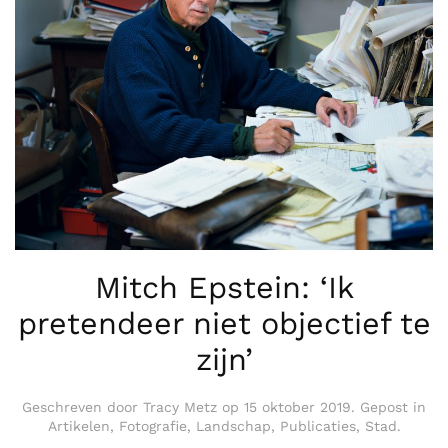
Mitch Epstein: ‘Ik
pretendeer niet objectief te
zijn’
Geschreven door
Tracy Metz
op
15 oktober 2019
. Gepost in
Artikelen
,
Fotografie
,
Landschap
,
Publicaties
,
Stad
.