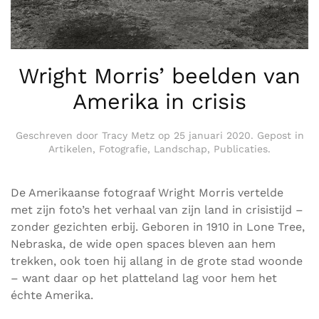
Wright Morris’ beelden van
Amerika in crisis
Geschreven door
Tracy Metz
op
25 januari 2020
. Gepost in
Artikelen
,
Fotografie
,
Landschap
,
Publicaties
.
De Amerikaanse fotograaf Wright Morris vertelde
met zijn foto’s het verhaal van zijn land in crisistijd –
zonder gezichten erbij. Geboren in 1910 in Lone Tree,
Nebraska, de wide open spaces bleven aan hem
trekken, ook toen hij allang in de grote stad woonde
– want daar op het platteland lag voor hem het
échte Amerika.