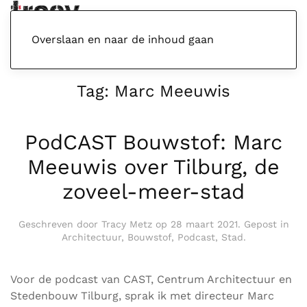
Menu
Overslaan en naar de inhoud gaan
Tag:
Marc Meeuwis
PodCAST Bouwstof: Marc
Meeuwis over Tilburg, de
zoveel-meer-stad
Geschreven door
Tracy Metz
op
28 maart 2021
. Gepost in
Architectuur
,
Bouwstof
,
Podcast
,
Stad
.
Voor de podcast van CAST, Centrum Architectuur en
Stedenbouw Tilburg, sprak ik met directeur Marc