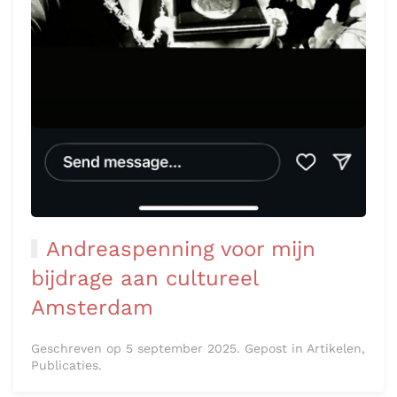
Andreaspenning voor mijn
bijdrage aan cultureel
Amsterdam
Geschreven op 5 september 2025. Gepost in Artikelen,
Publicaties.