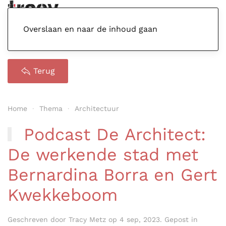
Menu
Overslaan en naar de inhoud gaan
Terug
Home
Thema
Architectuur
Podcast De Architect:
De werkende stad met
Bernardina Borra en Gert
Kwekkeboom
Geschreven door
Tracy Metz
op
4 sep, 2023
. Gepost in