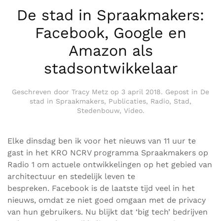
De stad in Spraakmakers:
Facebook, Google en
Amazon als
stadsontwikkelaar
Geschreven door
Tracy Metz
op
3 april 2018
. Gepost in
De
stad in Spraakmakers
,
Publicaties
,
Radio
,
Stad
,
Stedenbouw
,
Video
.
Elke dinsdag ben ik voor het nieuws van 11 uur te
gast in het KRO NCRV programma Spraakmakers op
Radio 1 om actuele ontwikkelingen op het gebied van
architectuur en stedelijk leven te
bespreken. Facebook is de laatste tijd veel in het
nieuws, omdat ze niet goed omgaan met de privacy
van hun gebruikers. Nu blijkt dat ‘big tech’ bedrijven