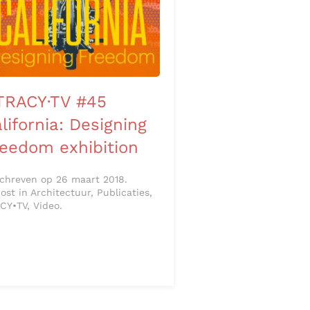
TRACY·TV #45
lifornia: Designing
eedom exhibition
chreven op 26 maart 2018.
ost in Architectuur, Publicaties,
CY•TV, Video.