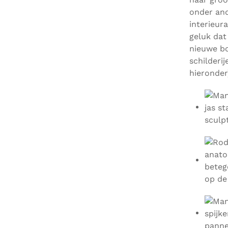
onder an
interieur
geluk dat
nieuwe bo
schilderi
hieronder