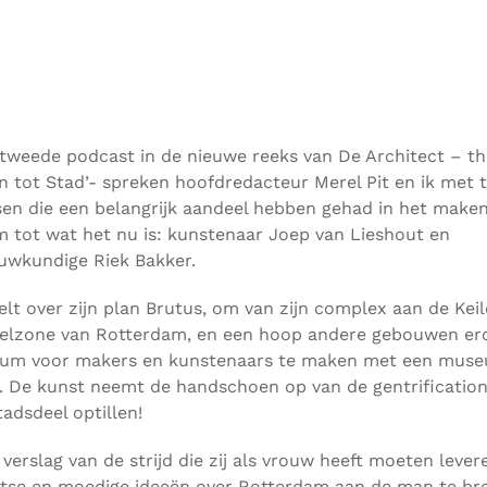
 tweede podcast in de nieuwe reeks van De Architect – t
n tot Stad’- spreken hoofdredacteur Merel Pit en ik met 
en die een belangrijk aandeel hebben gehad in het make
 tot wat het nu is: kunstenaar Joep van Lieshout en
uwkundige Riek Bakker.
elt over zijn plan Brutus, om van zijn complex aan de Kei
pelzone van Rotterdam, en een hoop andere gebouwen e
rum voor makers en kunstenaars te maken met een mus
 De kunst neemt de handschoen op van de gentrification
tadsdeel optillen!
 verslag van de strijd die zij als vrouw heeft moeten leve
tse en moedige ideeën over Rotterdam aan de man te br