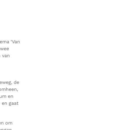
hema ‘Van
twee
n van
leweg, de
romheen,
eum en
 en gaat
ren om
engen –