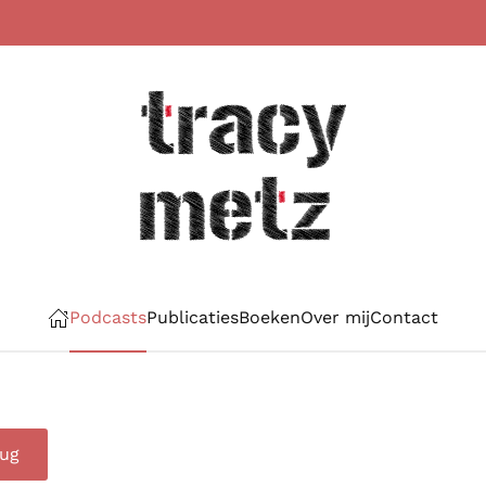
Podcasts
Publicaties
Boeken
Over mij
Contact
rug