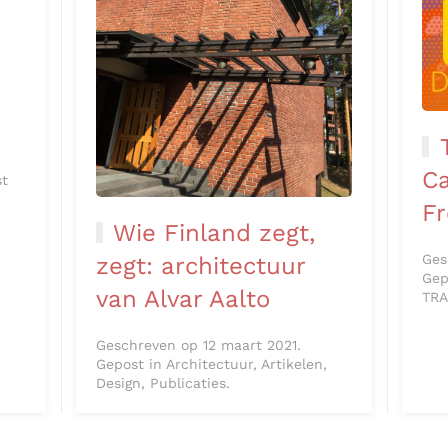
Ca
st
Fr
Wie Finland zegt,
Ges
zegt: architectuur
Gep
van Alvar Aalto
TRA
Geschreven op 12 maart 2021.
Gepost in Architectuur, Artikelen,
Design, Publicaties.