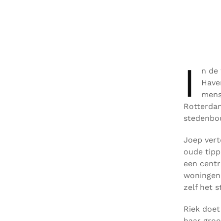
I
n de
Have
mens
Rotterdam
stedenbo
Joep vert
oude tip
een cent
woningen.
zelf het s
Riek doet
haar groo