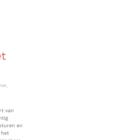
et
nst
,
rt van
htig
lpturen en
 het