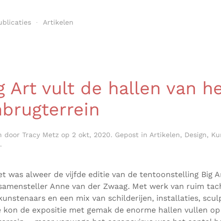
ublicaties
Artikelen
 Art vult de hallen van h
brugterrein
n door
Tracy Metz
op
2 okt, 2020
. Gepost in
Artikelen
,
Design
,
Ku
.
et was alweer de vijfde editie van de tentoonstelling Big A
samensteller Anne van der Zwaag. Met werk van ruim tac
kunstenaars en een mix van schilderijen, installaties, scu
e kon de expositie met gemak de enorme hallen vullen op