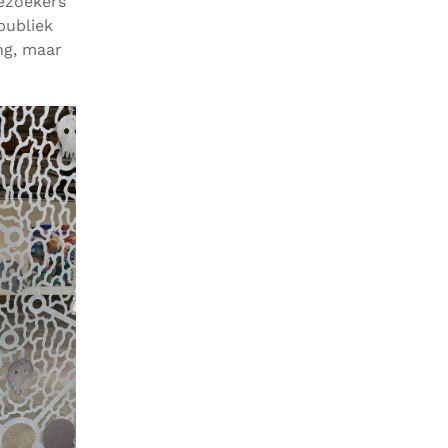
ezoekers
publiek
ng, maar