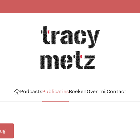
Podcasts
Publicaties
Boeken
Over mij
Contact
rug