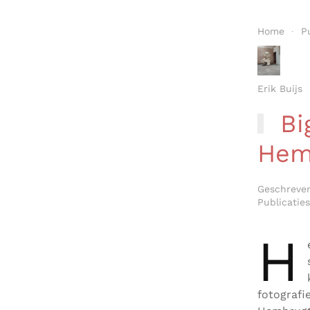
Home
P
Erik Buijs
Big
Hem
Geschreve
Publicaties
H
fotografi