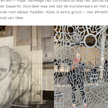
rrein – maar vanwege het coronavirus was het aantal b
zeer beperkt. Voordeel was wel dat de kunstenaars en het 
rek met elkaar hadden. Alles is extra groot – van afmeti
eval van idee.