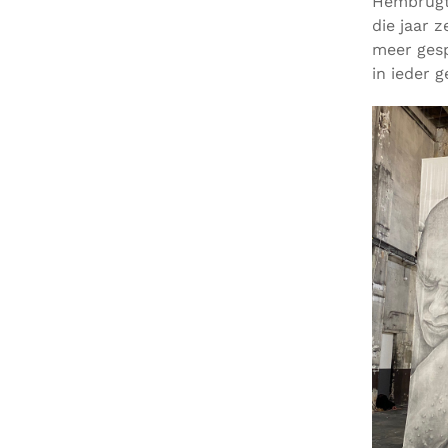
Hembrugte
die jaar 
meer gesp
in ieder g