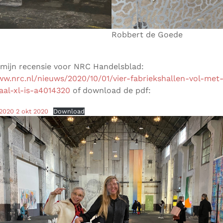
Robbert de Goede
 mijn recensie voor NRC Handelsblad:
ww.nrc.nl/nieuws/2020/10/01/vier-fabriekshallen-vol-met
aal-xl-is-a4014320
of download de pdf:
 2020 2 okt 2020
Download