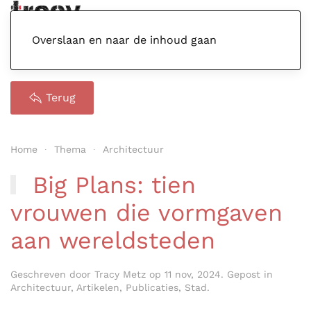
Menu
Overslaan en naar de inhoud gaan
Terug
Home
Thema
Architectuur
Big Plans: tien
vrouwen die vormgaven
aan wereldsteden
Geschreven door
Tracy Metz
op
11 nov, 2024
. Gepost in
Architectuur
,
Artikelen
,
Publicaties
,
Stad
.