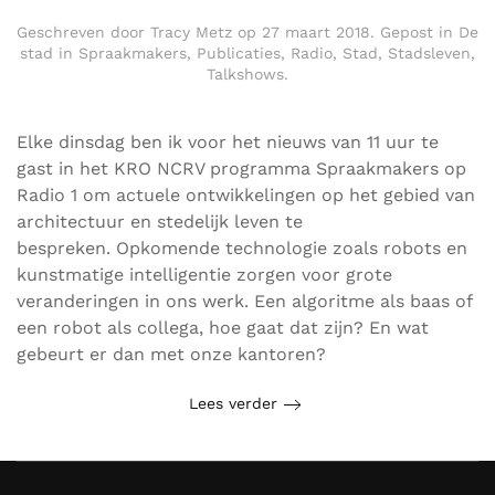
Geschreven door
Tracy Metz
op
27 maart 2018
. Gepost in
De
stad in Spraakmakers
,
Publicaties
,
Radio
,
Stad
,
Stadsleven
,
Talkshows
.
Elke dinsdag ben ik voor het nieuws van 11 uur te
gast in het KRO NCRV programma Spraakmakers op
Radio 1 om actuele ontwikkelingen op het gebied van
architectuur en stedelijk leven te
bespreken. Opkomende technologie zoals robots en
kunstmatige intelligentie zorgen voor grote
veranderingen in ons werk. Een algoritme als baas of
een robot als collega, hoe gaat dat zijn? En wat
gebeurt er dan met onze kantoren?
Lees verder