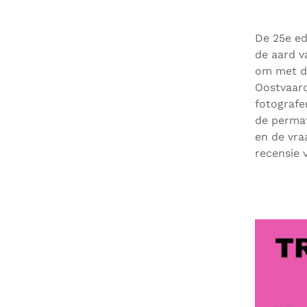
De 25e ed
de aard v
om met de
Oostvaard
fotografe
de permaf
en de vra
recensie 