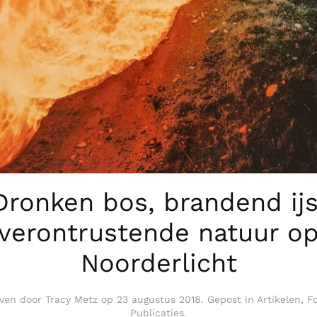
Dronken bos, brandend ijs
verontrustende natuur o
Noorderlicht
ven door
Tracy Metz
op
23 augustus 2018
. Gepost in
Artikelen
,
Fo
Publicaties
.