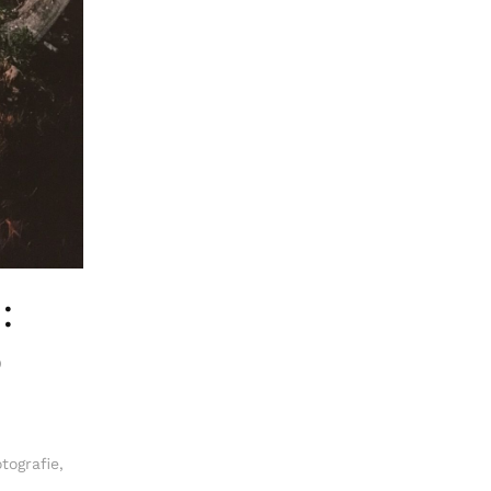
:
p
tografie
,