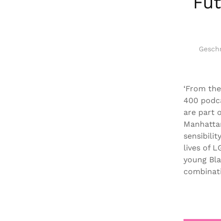
Fut
Gesch
‘From the
400 podca
are part 
Manhattan
sensibili
lives of 
young Bla
combinati