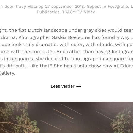
en door
Tracy Metz
op
27 september 2018
. Gepost in
Fotografie
,
L
Publicaties
,
TRACY•TV
,
Video
.
sight, the flat Dutch landscape under gray skies would se
n drama. Photographer Saskia Boelsums has found a way 
cape look truly dramatic: with color, with clouds, with pa
urse with the computer. And rather than having Instagra
s into squares, she decided to photograph in a square f
It’s difficult. I like that.” She has a solo show now at Edua
allery.
Lees verder