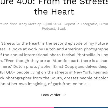
ure 400: From the Street
the Heart
reven door
Tracy Metz
op
5 juni 2024
. Gepost in
Fotografie
,
Futu
Podcast
,
Stad
.
 Streets to the Heart’ is the second episode of my Future
st. It looks at work by Dutch and American photograph
of the annual international photo festival Photoville in Lo
. “Even though they are an Atlantic apart, there is a sha
ty here.” Dutch photographer Ernst Coppejans delves deep
LGBTQIA+ people living on the streets in New York. Kennedi
ck photographer from the South, dresses people of color
on of her own imagining, of garb from colonial...
Lees verder