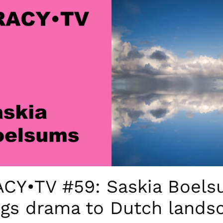
CY•TV #59: Saskia Boel
ngs drama to Dutch lands