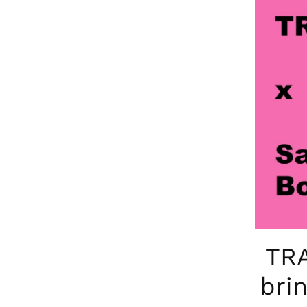
TRA
bri