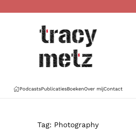
Podcasts
Publicaties
Boeken
Over mij
Contact
Tag:
Photography