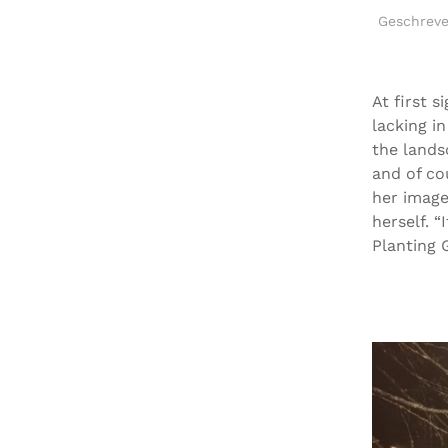
Geschrev
At first 
lacking i
the lands
and of co
her image
herself. “
Planting G