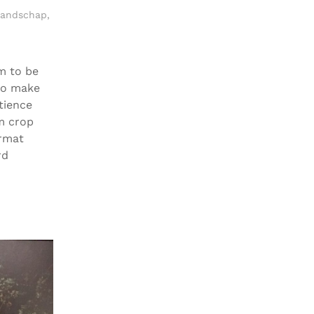
andschap
,
em to be
to make
tience
m crop
ormat
rd