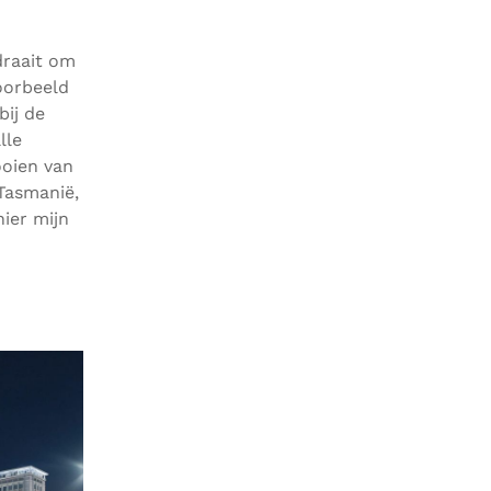
draait om
oorbeeld
bij de
lle
ooien van
 Tasmanië,
hier mijn