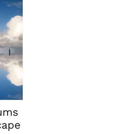
sums
cape