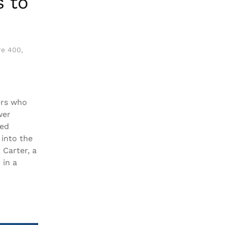
s to
re 400
,
ers who
wer
red
 into the
 Carter, a
 in a