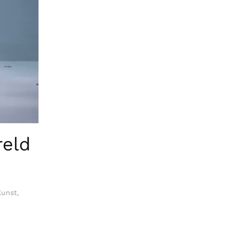
reld
Kunst
,