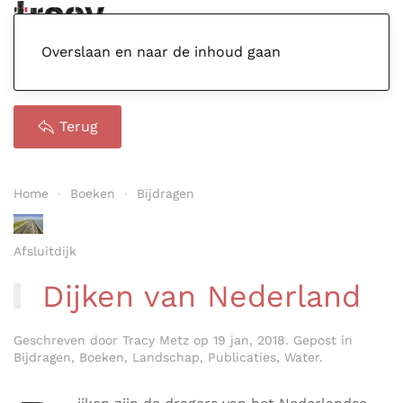
Menu
Overslaan en naar de inhoud gaan
Terug
Home
Boeken
Bijdragen
Afsluitdijk
Dijken van Nederland
Geschreven door
Tracy Metz
op
19 jan, 2018
. Gepost in
Bijdragen
,
Boeken
,
Landschap
,
Publicaties
,
Water
.