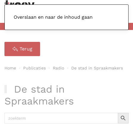
Menu
Overslaan en naar de inhoud gaan
Terug
Home
Publicaties
Radio
De stad in Spraakmakers
De stad in
Spraakmakers
Zoekkno
Zoek
naar: