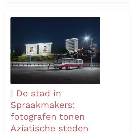
De stad in
Spraakmakers:
fotografen tonen
Aziatische steden