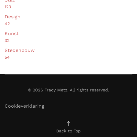
123
Design
42
Kunst
32
Stedenbouw
54
©
2026
Tracy Metz. All rights reserved.
Cookieverklaring
Back to Top