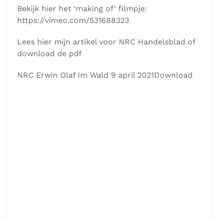
gemaakt in de Duitse Alpen. Het gaat over
reizen – als toerist, maar ook als vluchteling –
en de impact ervan op de natuur. ,,We kunnen
nog geen berg zien of we moeten erop.” Maar
ook in de buitenlucht zet Olaf alles naar zijn
hand.
Bekijk hier het ‘making of’ filmpje:
https://vimeo.com/531688323
Lees hier mijn artikel voor NRC Handelsblad of
download de pdf
NRC Erwin Olaf Im Wald 9 april 2021Download