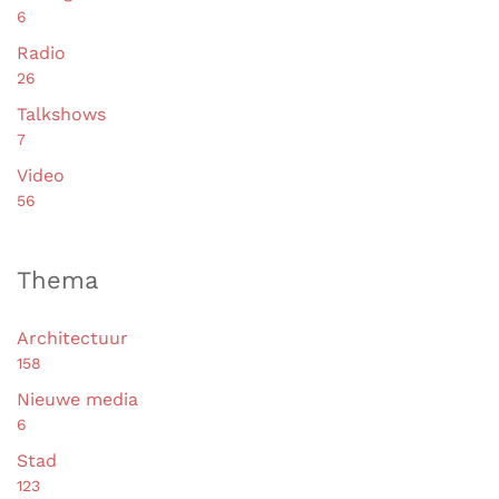
De Architect
30
Duik in Artis
4
Future 400
4
IABR
3
Nattigheid
10
Overige
5
Water Talks
11
Waterproof
12