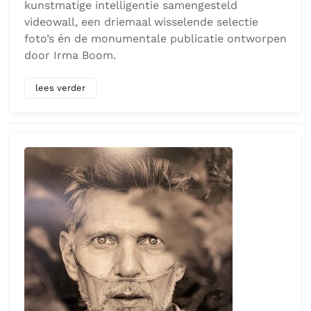
vooruit kijkt. Zijn thema: de metropool. Want
over de hele wereld is stedenbouw de expressie
van onze tijd, vindt hij. ‘Nowhere’ – te lezen
zowel als nowhere, nergens, als ‘Now here’, juist
het hyperlokale – bestaat uit drie radicaal
verschillende onderdelen. Een door
kunstmatige intelligentie samengesteld
videowall, een driemaal wisselende selectie
foto’s én de monumentale publicatie ontworpen
door Irma Boom.
lees verder