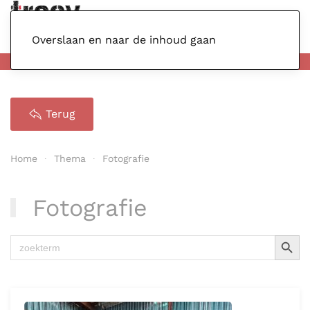
Menu
Overslaan en naar de inhoud gaan
Terug
Home
Thema
Fotografie
Fotografie
Zoekkno
Zoek
naar: