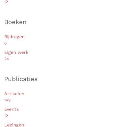
Reset
Toepassen
Terug
Zoekkno
Zoek
naar:
Podcasts
Bouwstof
10