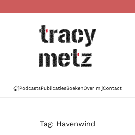
Podcasts
Publicaties
Boeken
Over mij
Contact
Tag:
Havenwind