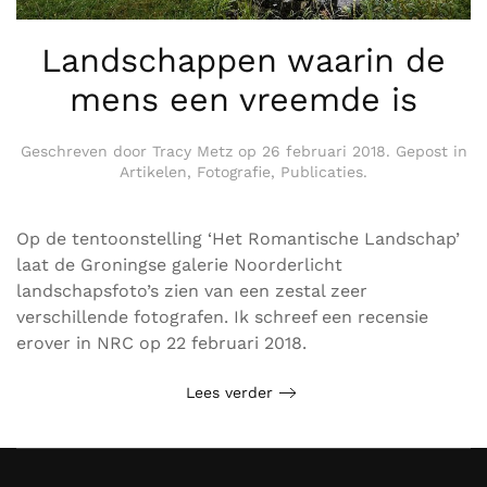
Landschappen waarin de
mens een vreemde is
Geschreven door
Tracy Metz
op
26 februari 2018
. Gepost in
Artikelen
,
Fotografie
,
Publicaties
.
Op de tentoonstelling ‘Het Romantische Landschap’
laat de Groningse galerie Noorderlicht
landschapsfoto’s zien van een zestal zeer
verschillende fotografen. Ik schreef een recensie
erover in NRC op 22 februari 2018.
Lees verder