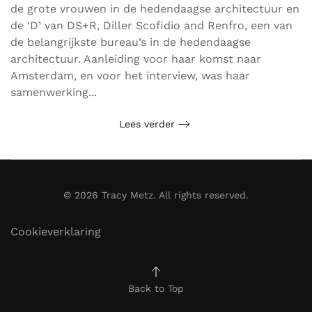
de grote vrouwen in de hedendaagse architectuur en
de ‘D’ van DS+R, Diller Scofidio and Renfro, een van
de belangrijkste bureau’s in de hedendaagse
architectuur. Aanleiding voor haar komst naar
Amsterdam, en voor het interview, was haar
samenwerking...
Lees verder
©
2026
Tracy Metz. All rights reserved.
Cookieverklaring
Back to Top