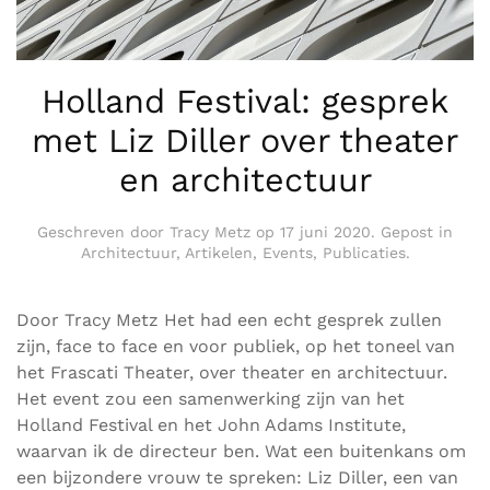
Holland Festival: gesprek
met Liz Diller over theater
en architectuur
Geschreven door
Tracy Metz
op
17 juni 2020
. Gepost in
Architectuur
,
Artikelen
,
Events
,
Publicaties
.
Door Tracy Metz Het had een echt gesprek zullen
zijn, face to face en voor publiek, op het toneel van
het Frascati Theater, over theater en architectuur.
Het event zou een samenwerking zijn van het
Holland Festival en het John Adams Institute,
waarvan ik de directeur ben. Wat een buitenkans om
een bijzondere vrouw te spreken: Liz Diller, een van