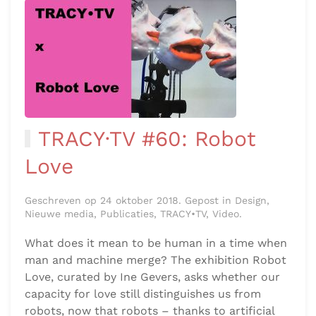
TRACY·TV #60: Robot
Love
Geschreven op 24 oktober 2018. Gepost in Design,
Nieuwe media, Publicaties, TRACY•TV, Video.
What does it mean to be human in a time when
man and machine merge? The exhibition Robot
Love, curated by Ine Gevers, asks whether our
capacity for love still distinguishes us from
robots, now that robots – thanks to artificial