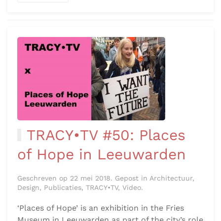
TRACY•TV #50: Places
of Hope in Leeuwarden
Geschreven op 22 mei 2018. Gepost in Architectuur,
Design, Publicaties, TRACY•TV, Video.
‘Places of Hope’ is an exhibition in the Fries
Museum in Leeuwarden as part of the city’s role