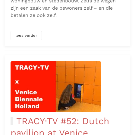
woningbouw én stedenbouw. Zelfs de wegen
zijn een zaak van de bewoners zelf – en die
betalen ze ook zelf.
lees verder
TRACY·TV #52: Dutch
pavilion at Venice