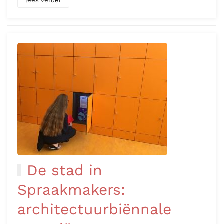
lees verder
De stad in
Spraakmakers:
architectuurbiënnale