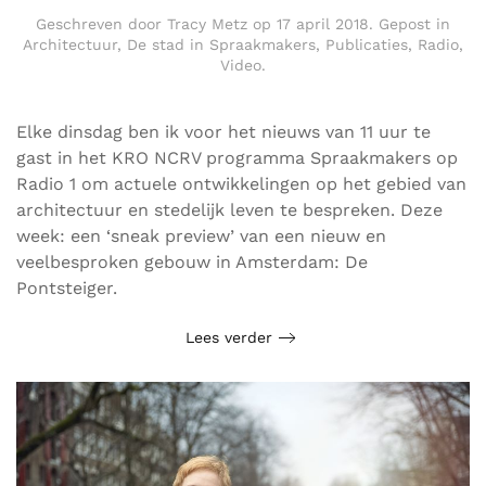
Geschreven door
Tracy Metz
op
17 april 2018
. Gepost in
Architectuur
,
De stad in Spraakmakers
,
Publicaties
,
Radio
,
Video
.
Elke dinsdag ben ik voor het nieuws van 11 uur te
gast in het KRO NCRV programma Spraakmakers op
Radio 1 om actuele ontwikkelingen op het gebied van
architectuur en stedelijk leven te bespreken. Deze
week: een ‘sneak preview’ van een nieuw en
veelbesproken gebouw in Amsterdam: De
Pontsteiger.
Lees verder