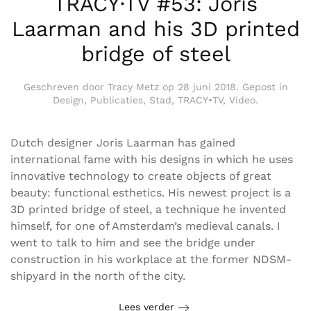
TRACY·TV #53: Joris
Laarman and his 3D printed
bridge of steel
Geschreven door
Tracy Metz
op
28 juni 2018
. Gepost in
Design
,
Publicaties
,
Stad
,
TRACY•TV
,
Video
.
Dutch designer Joris Laarman has gained
international fame with his designs in which he uses
innovative technology to create objects of great
beauty: functional esthetics. His newest project is a
3D printed bridge of steel, a technique he invented
himself, for one of Amsterdam’s medieval canals. I
went to talk to him and see the bridge under
construction in his workplace at the former NDSM-
shipyard in the north of the city.
Lees verder