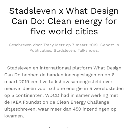
Stadsleven x What Design
Can Do: Clean energy for
five world cities
Geschreven door
Tracy Metz
op
7 maart 2019
. Gepost in
Publicaties
,
Stadsleven
,
Talkshows
.
Stadsleven en internationaal platform What Design
Can Do hebben de handen ineengeslagen en op 6
maart 2019 een live talkshow samengesteld over
nieuwe ideeën voor schone energie in 5 wereldsteden
op 5 continenten. WDCD had in samenwerking met
de IKEA Foundation de Clean Energy Challenge
uitgeschreven, waar meer dan 450 inzendingen op
kwamen.