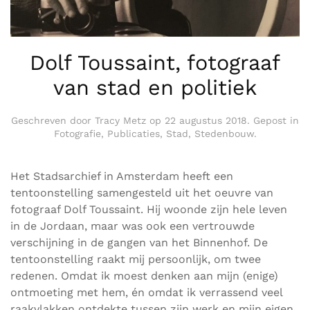
Dolf Toussaint, fotograaf
van stad en politiek
Geschreven door
Tracy Metz
op
22 augustus 2018
. Gepost in
Fotografie
,
Publicaties
,
Stad
,
Stedenbouw
.
Het Stadsarchief in Amsterdam heeft een
tentoonstelling samengesteld uit het oeuvre van
fotograaf Dolf Toussaint. Hij woonde zijn hele leven
in de Jordaan, maar was ook een vertrouwde
verschijning in de gangen van het Binnenhof. De
tentoonstelling raakt mij persoonlijk, om twee
redenen. Omdat ik moest denken aan mijn (enige)
ontmoeting met hem, én omdat ik verrassend veel
raakvlakken ontdekte tussen zijn werk en mijn eigen