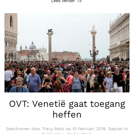
Lees verder
OVT: Venetië gaat toegang
heffen
Geschreven door
Tracy Metz
op
10 februari 2019
. Gepost in