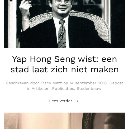
Yap Hong Seng wist: een
stad laat zich niet maken
Geschreven door
Tracy Metz
op
14 september 2018
. Gepost
in
Artikelen
,
Publicaties
,
Stedenbouw
.
Lees verder