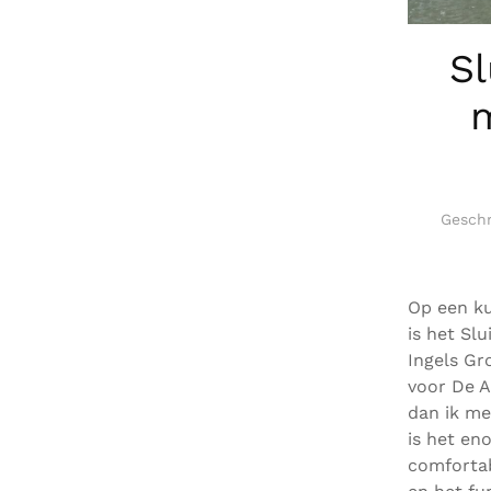
Sl
m
Gesch
Op een k
is het Sl
Ingels Gr
voor De A
dan ik me
is het en
comfortab