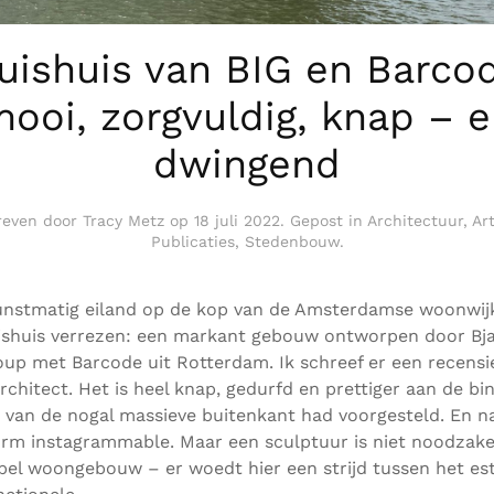
uishuis van BIG en Barco
ooi, zorgvuldig, knap – 
dwingend
reven door
Tracy Metz
op
18 juli 2022
. Gepost in
Architectuur
,
Ar
Publicaties
,
Stedenbouw
.
unstmatig eiland op de kop van de Amsterdamse woonwij
uishuis verrezen: een markant gebouw ontworpen door Bj
oup met Barcode uit Rotterdam. Ik schreef er een recensi
rchitect. Het is heel knap, gedurfd en prettiger aan de b
 van de nogal massieve buitenkant had voorgesteld. En na
orm instagrammable. Maar een sculptuur is niet noodzakel
el woongebouw – er woedt hier een strijd tussen het es