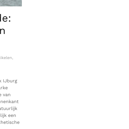
de:
en
tikelen
,
k IJburg
arke
e van
innenkant
tuurlijk
ijk een
thetische