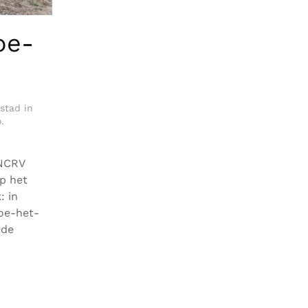
oe-
stad in
o
.
-NCRV
p het
: in
oe-het-
 de