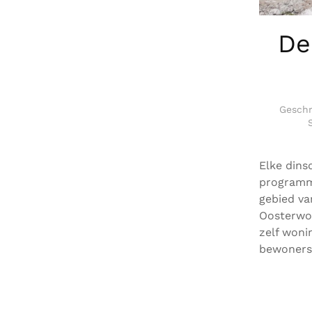
De
Gesch
Elke dins
programm
gebied va
Oosterwo
zelf woni
bewoners 