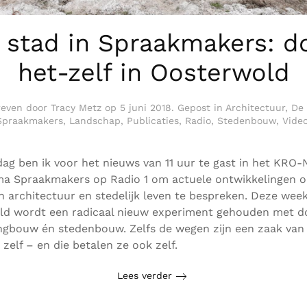
 stad in Spraakmakers: d
het-zelf in Oosterwold
reven door
Tracy Metz
op
5 juni 2018
. Gepost in
Architectuur
,
De 
Spraakmakers
,
Landschap
,
Publicaties
,
Radio
,
Stedenbouw
,
Vide
dag ben ik voor het nieuws van 11 uur te gast in het KRO
a Spraakmakers op Radio 1 om actuele ontwikkelingen o
n architectuur en stedelijk leven te bespreken. Deze week
ld wordt een radicaal nieuw experiment gehouden met d
ngbouw én stedenbouw. Zelfs de wegen zijn een zaak van
zelf – en die betalen ze ook zelf.
Lees verder