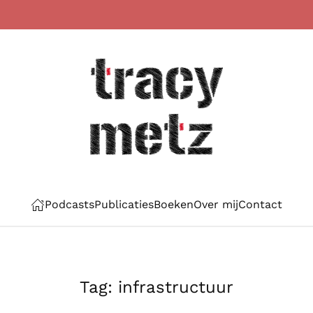
Podcasts
Publicaties
Boeken
Over mij
Contact
Tag:
infrastructuur