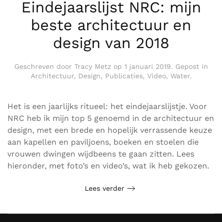
Eindejaarslijst NRC: mijn
beste architectuur en
design van 2018
Geschreven door
Tracy Metz
op
1 januari 2019
. Gepost in
Architectuur
,
Design
,
Publicaties
,
Video
,
Water
.
Het is een jaarlijks ritueel: het eindejaarslijstje. Voor
NRC heb ik mijn top 5 genoemd in de architectuur en
design, met een brede en hopelijk verrassende keuze
aan kapellen en paviljoens, boeken en stoelen die
vrouwen dwingen wijdbeens te gaan zitten. Lees
hieronder, met foto’s en video’s, wat ik heb gekozen.
Lees verder