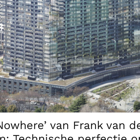
Nowhere’ van Frank van d
m: Technische perfectie o