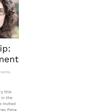
ip:
nment
Events
,
y this
 in the
e invited
aney Pena