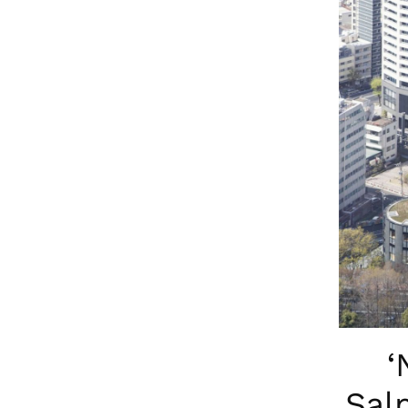
‘
Sal