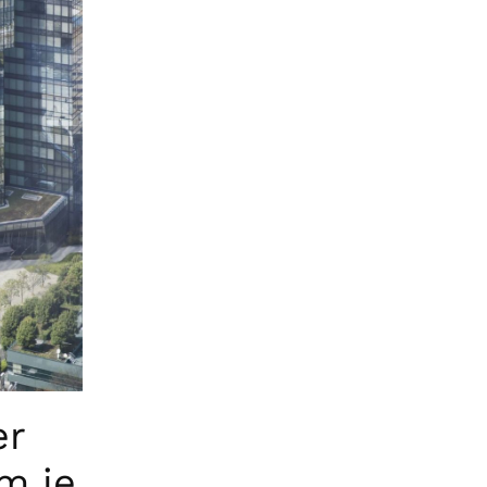
er
m je