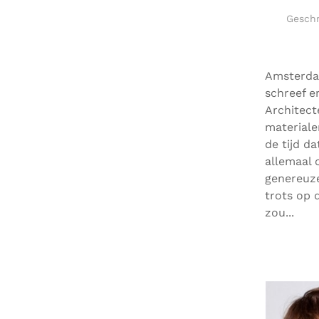
Gesch
Amsterdam
schreef e
Architect
materiale
de tijd d
allemaal 
genereuze
trots op 
zou...