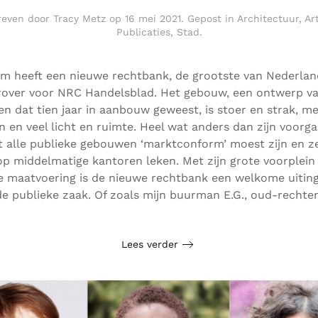
reven door
Tracy Metz
op
16 mei 2021
. Gepost in
Architectuur
,
Ar
Publicaties
,
Stad
.
 heeft een nieuwe rechtbank, de grootste van Nederland
rover voor NRC Handelsblad. Het gebouw, een ontwerp v
en dat tien jaar in aanbouw geweest, is stoer en strak, m
n en veel licht en ruimte. Heel wat anders dan zijn voorga
at alle publieke gebouwen ‘marktconform’ moest zijn en z
op middelmatige kantoren leken. Met zijn grote voorplein
 maatvoering is de nieuwe rechtbank een welkome uitin
de publieke zaak. Of zoals mijn buurman E.G., oud-rechter,
Lees verder