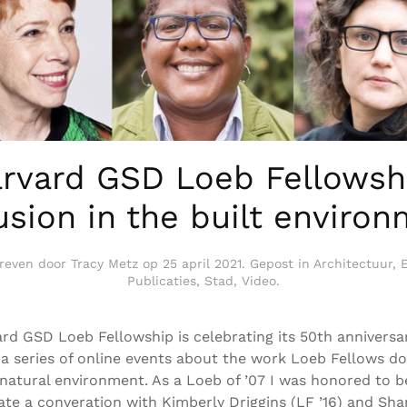
rvard GSD Loeb Fellowsh
usion in the built enviro
reven door
Tracy Metz
op
25 april 2021
. Gepost in
Architectuur
,
Publicaties
,
Stad
,
Video
.
rd GSD Loeb Fellowship is celebrating its 50th anniversar
 a series of online events about the work Loeb Fellows do
 natural environment. As a Loeb of ’07 I was honored to b
te a converation with Kimberly Driggins (LF ’16) and Sh