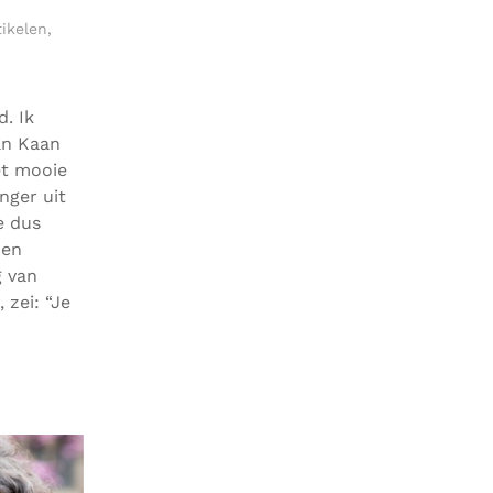
tikelen
,
. Ik
an Kaan
et mooie
nger uit
e dus
 en
g van
 zei: “Je