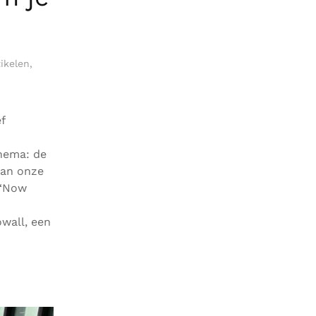
tikelen
,
f
thema: de
van onze
s ‘Now
wall, een