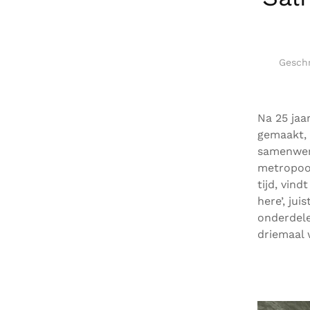
Gesch
Na 25 jaa
gemaakt, 
samenwerk
metropool
tijd, vind
here’, jui
onderdele
driemaal 