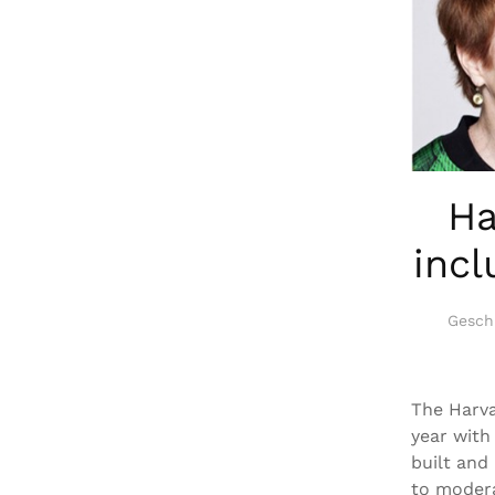
Ha
incl
Gesch
The Harva
year with
built and
to modera