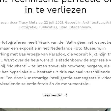
in te verliezen
reven door
Tracy Metz
op
22 juli 2021
. Gepost in
Architectuur
,
Ar
Fotografie
,
Publicaties
,
Stad
,
Stedenbouw
.
r fotograferen heeft Frank van der Salm geen retrospectie
maar een expositie in het Nederlands Foto Museum, in
ing met Bas Vroege van Paradox, die vooruit kijkt. Zijn 
. Want over de hele wereld is stedenbouw de expressie 
t hij. ‘Nowhere’ – te lezen zowel als nowhere, nergens, al
st het hyperlokale – bestaat uit drie radicaal verschillende
n. Een door kunstmatige intelligentie samengesteld video
wisselende selectie foto’s én de monumentale...
Lees verder