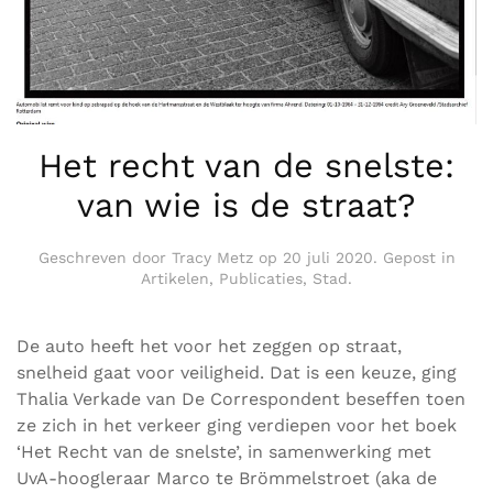
Het recht van de snelste:
van wie is de straat?
Geschreven door
Tracy Metz
op
20 juli 2020
. Gepost in
Artikelen
,
Publicaties
,
Stad
.
De auto heeft het voor het zeggen op straat,
snelheid gaat voor veiligheid. Dat is een keuze, ging
Thalia Verkade van De Correspondent beseffen toen
ze zich in het verkeer ging verdiepen voor het boek
‘Het Recht van de snelste’, in samenwerking met
UvA-hoogleraar Marco te Brömmelstroet (aka de