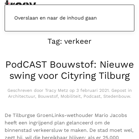
Menu
Overslaan en naar de inhoud gaan
Tag:
verkeer
PodCAST Bouwstof: Nieuwe
swing voor Cityring Tilburg
Geschreven door
Tracy Metz
op
3 februari 2021
. Gepost in
Architectuur
,
Bouwstof
,
Mobiliteit
,
Podcast
,
Stedenbouw
.
De Tilburgse GroenLinks-wethouder Mario Jacobs
heeft een ingrijpend plan gelanceerd om de
binnenstad verkeersluw te maken. De stad moet wel,
zegt hij, wil die bereikbaar blijven: als er 25.000