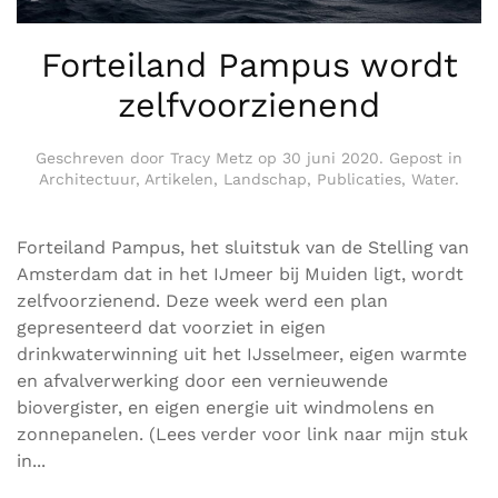
Forteiland Pampus wordt
zelfvoorzienend
Geschreven door
Tracy Metz
op
30 juni 2020
. Gepost in
Architectuur
,
Artikelen
,
Landschap
,
Publicaties
,
Water
.
Forteiland Pampus, het sluitstuk van de Stelling van
Amsterdam dat in het IJmeer bij Muiden ligt, wordt
zelfvoorzienend. Deze week werd een plan
gepresenteerd dat voorziet in eigen
drinkwaterwinning uit het IJsselmeer, eigen warmte
en afvalverwerking door een vernieuwende
biovergister, en eigen energie uit windmolens en
zonnepanelen. (Lees verder voor link naar mijn stuk
in...